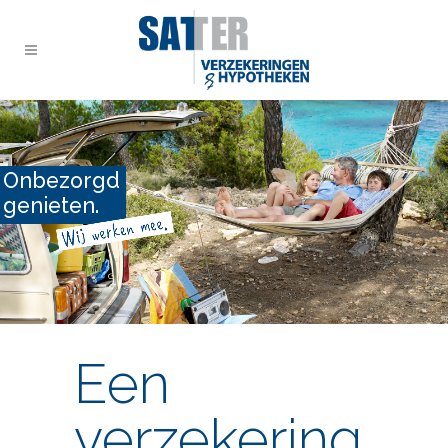
Onbezorgd
genieten.
Een
verzekering